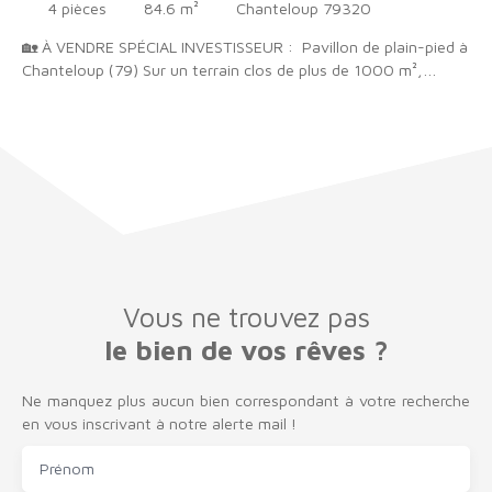
4
pièces
84.6
m²
Chanteloup 79320
🏡 À VENDRE SPÉCIAL INVESTISSEUR : Pavillon de plain-pied à
Chanteloup (79) Sur un terrain clos de plus de 1000 m²,
découvrez cette maison de plain-pied de 85 m². Elle se
compose d’une agréable pièce de vie lumineuse avec cuisine
ouverte aménagée, de trois chambres spacieuses, une salle
d'eau ainsi qu'un wc indépendant. À l’extérieur, vous profiterez
d’un garage ainsi que du terrain clos au calme. Maison avec un
locataire en place assurant un revenu locatif immédiat.
Vous ne trouvez pas
le bien de vos rêves ?
Ne manquez plus aucun bien correspondant à votre recherche
en vous inscrivant à notre alerte mail !
Prénom