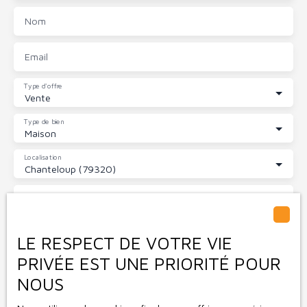
Nom
Email
Type d'offre
Vente
Type de bien
Maison
Localisation
Chanteloup (79320)
Budget max (€)
Surface min (m²)
LE RESPECT DE VOTRE VIE
PRIVÉE EST UNE PRIORITÉ POUR
Pièces min
NOUS
J'accepte le traitement de mes données personnelles