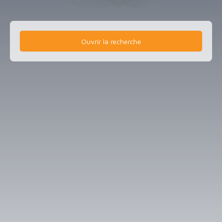
Ouvrir la recherche
Type d'offre
Vente
Type de bien
Maison
Localisation
Chanteloup (79320)
Budget max (€)
Surface min (m²)