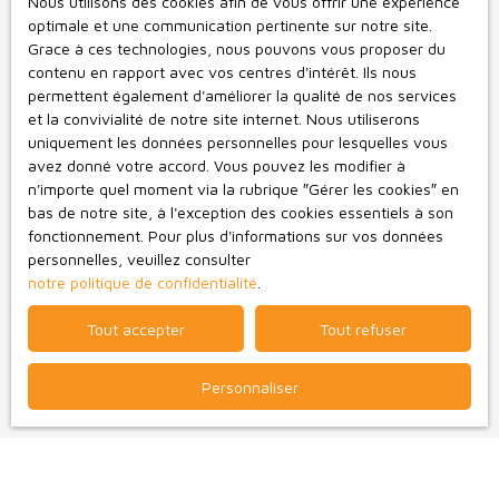
Nous utilisons des cookies afin de vous offrir une expérience
conformément au RGPD. Si vous ne souhaitez pas faire
optimale et une communication pertinente sur notre site.
l'objet de prospection commerciale par voie
Grace à ces technologies, nous pouvons vous proposer du
téléphonique, vous pouvez vous inscrire gratuitement
contenu en rapport avec vos centres d'intérêt. Ils nous
sur la liste d'opposition au démarchage téléphonique,
permettent également d'améliorer la qualité de nos services
prévu par l'article L223-1 du code de la consommation,
et la convivialité de notre site internet. Nous utiliserons
sur le site Internet www.bloctel.gouv.fr ou par courrier
uniquement les données personnelles pour lesquelles vous
adressé à :
avez donné votre accord. Vous pouvez les modifier à
n'importe quel moment via la rubrique ″Gérer les cookies″ en
Société Worldline, Service Bloctel, CS 61311, 41013
bas de notre site, à l'exception des cookies essentiels à son
BLOIS CEDEX.
fonctionnement. Pour plus d'informations sur vos données
personnelles, veuillez consulter
Pour en savoir plus sur le traitement de vos données
notre politique de confidentialité
.
personnelles, veuillez consulter notre
politique de
confidentialité
.
Tout accepter
Tout refuser
Personnaliser
Recevoir des annonces