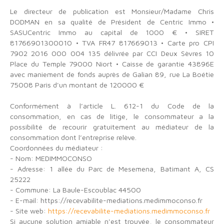
Le directeur de publication est Monsieur/Madame Chris
DODMAN en sa qualité de Président de Centric Immo •
SASUCentric Immo au capital de 1000 € • SIRET
81766901300010 • TVA FR47 817669013 • Carte pro CPI
7902 2016 000 004 135 délivrée par CCI Deux Sèvres 10
Place du Temple 79000 Niort • Caisse de garantie 43896E
avec maniement de fonds auprès de Galian 89, rue La Boétie
75008 Paris d'un montant de 120000 €
Conformément à l’article L. 612-1 du Code de la
consommation, en cas de litige, le consommateur a la
possibilité de recourir gratuitement au médiateur de la
consommation dont l’entreprise relève.
Coordonnées du médiateur :
- Nom: MEDIMMOCONSO
- Adresse: 1 allée du Parc de Mesemena, Batimant A, CS
25222
- Commune: La Baule-Escoublac 44500
- E-mail: https://recevabilite-mediations.medimmoconso.fr
- Site web:
https://recevabilite-mediations.medimmoconso.fr
Si aucune solution amiable n'est trouvée, le consommateur