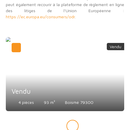
peut également recourir à la plateforme de règlement en ligne
des litiges de l’Union Européenne :
https://ec.europa.eu/consumers/odr
.
Vendu
Vendu
4
pièces
93
m²
Boismé 79300