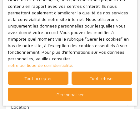
contenu en rapport avec vos centres d'intérêt. Ils nous
Vous ne trouvez pas
permettent également d'améliorer la qualité de nos services
et la convivialité de notre site internet. Nous utiliserons
le bien de vos rêves ?
uniquement les données personnelles pour lesquelles vous
avez donné votre accord. Vous pouvez les modifier à
Ne manquez plus aucun bien correspondant à votre recherche
n'importe quel moment via la rubrique ″Gérer les cookies″ en
en vous inscrivant à notre alerte mail !
bas de notre site, à l'exception des cookies essentiels à son
fonctionnement. Pour plus d'informations sur vos données
Prénom
personnelles, veuillez consulter
notre politique de confidentialité
.
Nom
Tout accepter
Tout refuser
Email
Personnaliser
Type d'offre
Location
Type de bien
Appartement
Localisation
Bressuire (79300)