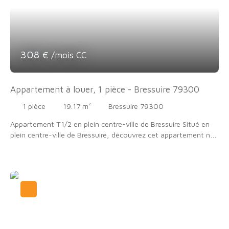
308
€ /mois CC
Appartement à louer, 1 pièce - Bressuire 79300
1
pièce
19.17
m²
Bressuire 79300
Appartement T1/2 en plein centre-ville de Bressuire Situé en
plein centre-ville de Bressuire, découvrez cet appartement non
meublé de 20 m² (32m² au sol), au dernier étage d’un
immeuble. Composition : - L'appartement se compose d'un
séjour, d'une cuisine aménagée et équipée, une pièce pouvant
faire office de chambre ainsi qu'une salle d'eau. Loyer : 300 €
/ mois hors chargesCharges : 8 € / mois Disponible dès
maintenant Contact : 07 81 36 38 24 Infos risques : www.
georisques. gouv. fr