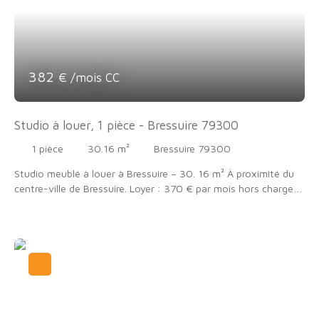
382
€ /mois CC
Studio à louer, 1 pièce - Bressuire 79300
1
pièce
30.16
m²
Bressuire 79300
Studio meublé à louer à Bressuire – 30. 16 m² À proximité du
centre-ville de Bressuire. Loyer : 370 € par mois hors charges
Charges : 12 € par mois (Taxe des ordures ménagères)
Disponible immédiatement Contact : 07 81 36 38 24 Les
informations sur les risques auxquels ce bien est exposé sont
disponibles sur le site Géorisques : www. georisques. gouv. fr