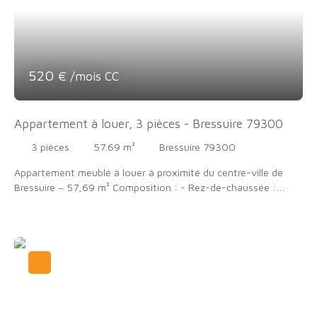
520
€ /mois CC
Appartement à louer, 3 pièces - Bressuire 79300
3
pièces
57.69
m²
Bressuire 79300
Appartement meublé à louer à proximité du centre-ville de
Bressuire – 57,69 m² Composition : - Rez-de-chaussée :
Séjour, cuisine fermée, salle d’eau avec WC. - À l’étage : 2
chambres et un WC indépendant. Loyer : 510 € / mois hors
charges Charges : 10 € / mois Disponible au 1er Juin Contact :
07 81 36 38 24 Infos risques : www. georisques. gouv. fr