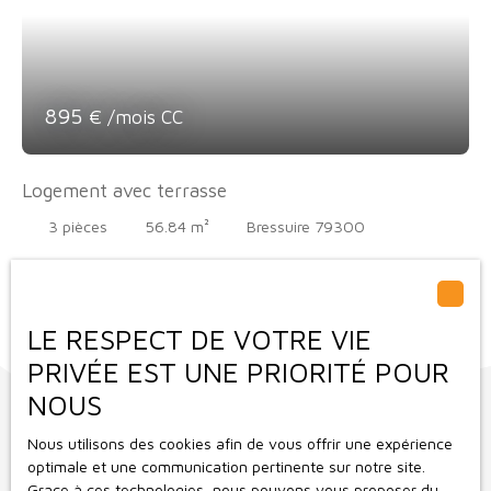
895
€ /mois CC
Logement avec terrasse
3
pièces
56.84
m²
Bressuire 79300
Description : Logement avec une grande terrasse de 29 M2,
comprenant une pièce de vie avec cuisine ouverte et équipée,
une chambre, un bureau, une salle d’eau et un WC séparé.
LE RESPECT DE VOTRE VIE
Accès direct au logement par ascenseur. Loyer : 895 €
charges comprises (dont 45 € de charges : ordures
PRIVÉE EST UNE PRIORITÉ POUR
ménagères, parties communes, ascenseur) Disponible
NOUS
immédiatement Contact : 07 81 36 38 24 Infos risques : www.
georisques. gouv. fr
Nous utilisons des cookies afin de vous offrir une expérience
optimale et une communication pertinente sur notre site.
Grace à ces technologies, nous pouvons vous proposer du