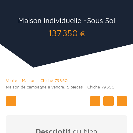
Maison Individuelle -Sous Sol
137 350
€
Vente
Maison
Chiché 79350
Maison de campagne à vendre, 5 pièces - Chiché 79350
Descriptif
du bien