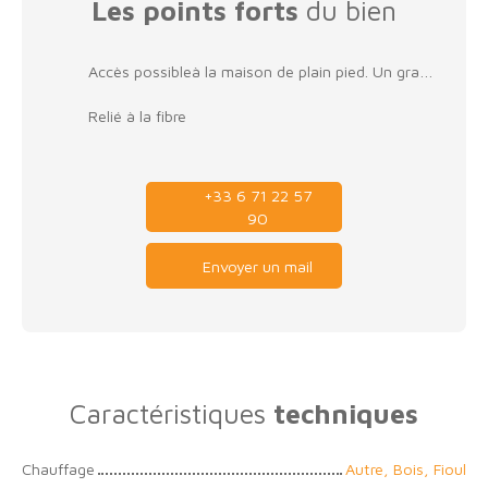
Les points forts
du bien
Accès possibleà la maison de plain pied. Un grand grenier avec accès de l'éxtérieur de la maison. Possibilité de faire un potager avec
Relié à la fibre
+33 6 71 22 57
90
Envoyer un mail
Caractéristiques
techniques
Chauffage
Autre, Bois, Fioul