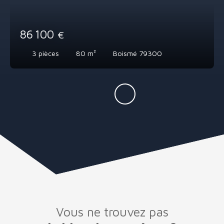
86 100
€
3
pièces
80
m²
Boismé 79300
Vous ne trouvez pas