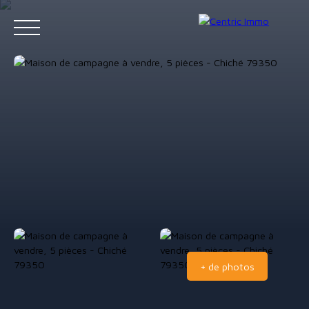
Accueil
Acheter
Louer
Gestion locative
Vendre
Contact
Estimation
+ de photos