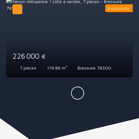
Exclusivité
226 000
€
7
pièces
119.96
m²
Bressuire 79300