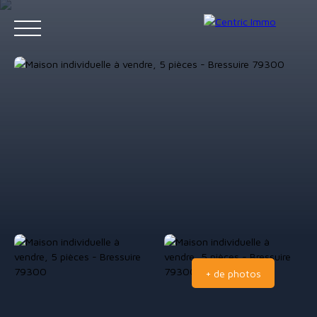
Accueil
Acheter
Louer
Gestion locative
Vendre
Contact
Estimation
+ de photos