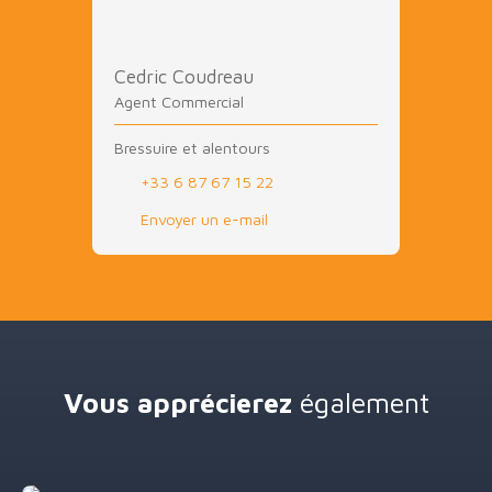
Cedric Coudreau
Agent Commercial
Bressuire et alentours
+33 6 87 67 15 22
Envoyer un e-mail
Vous apprécierez
également