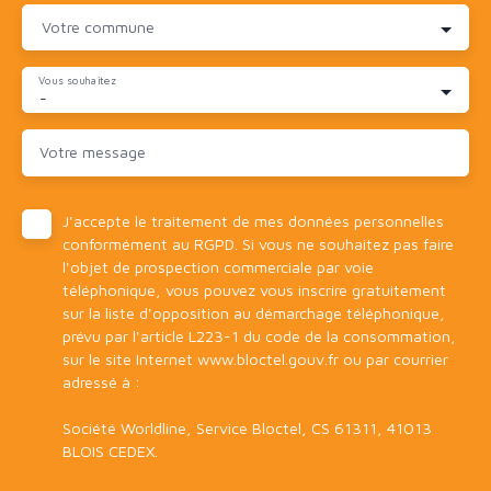
Votre commune
Vous souhaitez
-
Votre message
J'accepte le traitement de mes données personnelles
conformément au RGPD. Si vous ne souhaitez pas faire
l'objet de prospection commerciale par voie
téléphonique, vous pouvez vous inscrire gratuitement
sur la liste d'opposition au démarchage téléphonique,
prévu par l'article L223-1 du code de la consommation,
sur le site Internet www.bloctel.gouv.fr ou par courrier
adressé à :
Société Worldline, Service Bloctel, CS 61311, 41013
BLOIS CEDEX.