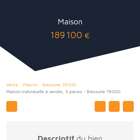
Maison
189 100
€
Vente
Maison
Bressuire 79300
Maison individuelle à vendre, 5 pièces - Bressuire 79300
Descriptif
du bien