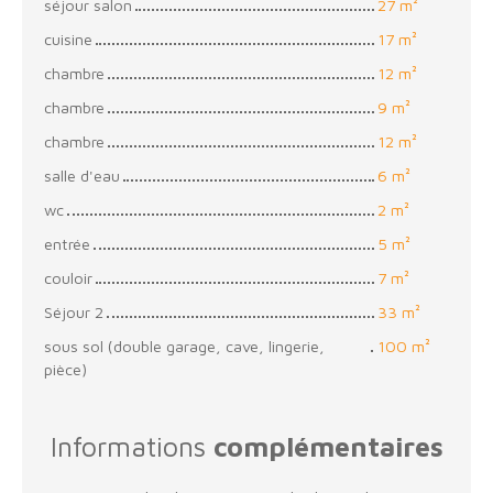
séjour salon
27 m²
cuisine
17 m²
chambre
12 m²
chambre
9 m²
chambre
12 m²
salle d'eau
6 m²
wc
2 m²
entrée
5 m²
couloir
7 m²
Séjour 2
33 m²
sous sol (double garage, cave, lingerie,
100 m²
pièce)
Informations
complémentaires