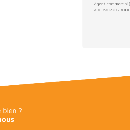
Agent commercial (E
ADC790220230000
e bien ?
nous