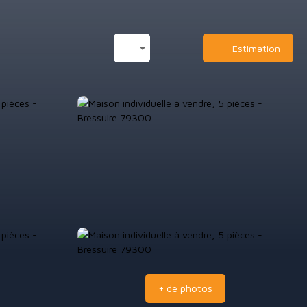
t
Estimation
+ de photos