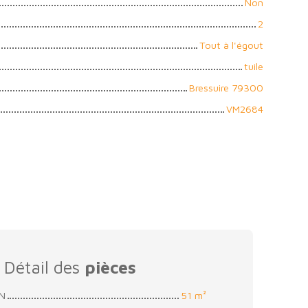
Non
2
Tout à l'égout
tuile
Bressuire 79300
VM2684
Détail des
pièces
ON
51 m²