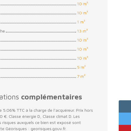
10 m²
10 m²
1 m²
che
13 m²
10 m²
10 m²
10 m²
5 m²
7 m²
ations
complémentaires
e 5.06% TTC à la charge de l'acquéreur. Prix hors
 €. Classe énergie D, Classe climat D. Les
es risques auxquels ce bien est exposé sont
site Géorisques : georisques.gouv.fr.