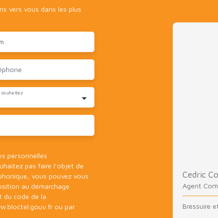
ons vers vous dans les plus
m
éphone
 souhaitez
es personnelles
aitez pas faire l'objet de
Cedric C
éphonique, vous pouvez vous
Agent Com
pposition au démarchage
1 du code de la
Bressuire e
w.bloctel.gouv.fr ou par