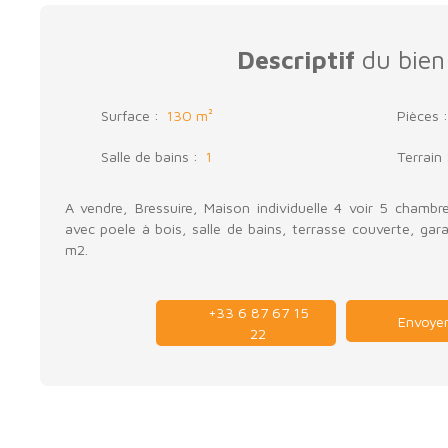
Descriptif
du bien
Surface
:
130
m²
Pièces
Salle de bains
:
1
Terrain
A vendre, Bressuire, Maison individuelle 4 voir 5 chambr
avec poele à bois, salle de bains, terrasse couverte, gar
m2.
+33 6 87 67 15
Envoyer
22