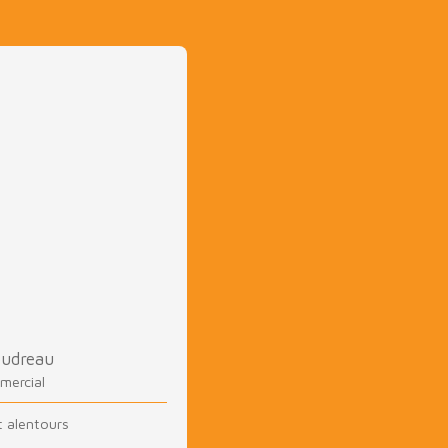
oudreau
mercial
t alentours