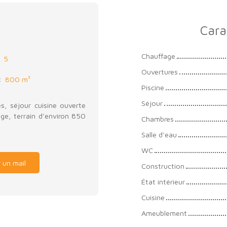
Cara
Chauffage
:
5
Ouvertures
:
800
m²
Piscine
Séjour
es, séjour cuisine ouverte
age, terrain d'environ 850
Chambres
Salle d'eau
WC
 un mail
Construction
État intérieur
Cuisine
Ameublement