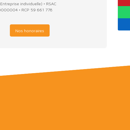
ntreprise individuelle) • RSAC
00004 • RCP 59 661 778
Nos honoraires