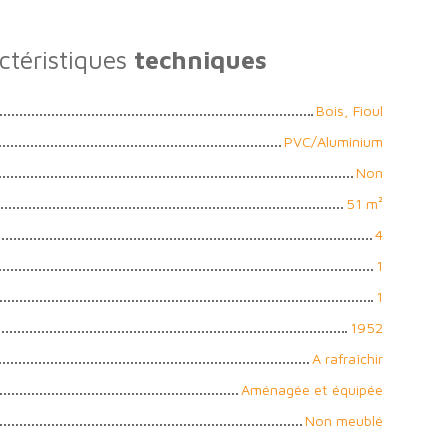
ctéristiques
techniques
Bois, Fioul
PVC/Aluminium
Non
51
m²
4
1
1
1952
A rafraîchir
Aménagée et équipée
Non meublé