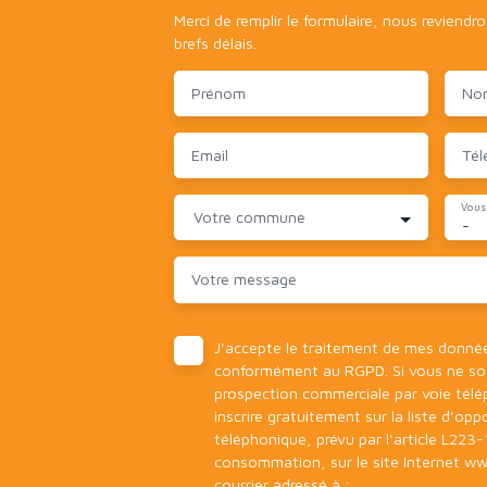
Merci de remplir le formulaire, nous reviendr
brefs délais.
Prénom
No
Email
Tél
Vous
Votre commune
-
Votre message
J'accepte le traitement de mes donné
conformément au RGPD. Si vous ne souh
prospection commerciale par voie tél
inscrire gratuitement sur la liste d'o
téléphonique, prévu par l'article L223-
consommation, sur le site Internet ww
courrier adressé à :