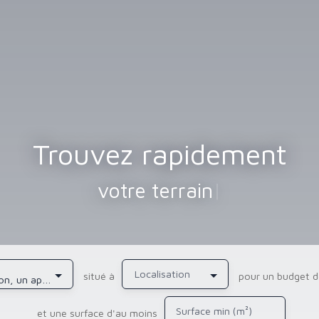
Trouvez rapidement
votre terrain
|
Localisation
situé à
pour un budget d
une maison, un appartement, de l'immobilier pro
Surface min (m²)
et une surface d'au moins