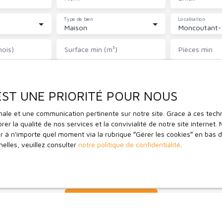
Type de bien
Localisation
Maison
ois)
Surface min (m²)
Pièces min
e traitement de mes données personnelles conformément au RGPD. Si
as faire l'objet de prospection commerciale par voie téléphonique, v
 EST UNE PRIORITÉ POUR NOUS
tuitement sur la liste d'opposition au démarchage téléphonique, prévu p
ode de la consommation, sur le site Internet www.bloctel.gouv.fr ou 
timale et une communication pertinente sur notre site. Grace à ces te
rer la qualité de nos services et la convivialité de notre site interne
 à n'importe quel moment via la rubrique ″Gérer les cookies″ en bas de
ldline, Service Bloctel, CS 61311, 41013 BLOIS CEDEX.
elles, veuillez consulter
notre politique de confidentialité
.
ir plus sur le traitement de vos données personnelles, veuillez consu
 confidentialité
.
Recevoir des annonces