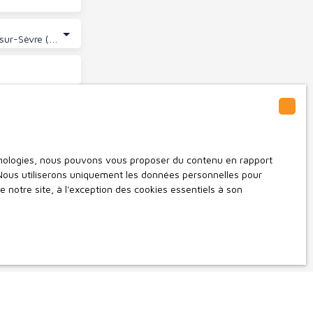
Moncoutant-sur-Sèvre (79320)
 vous ne
ous pouvez vous
ar l'article
par courrier
chnologies, nous pouvons vous proposer du contenu en rapport
t. Nous utiliserons uniquement les données personnelles pour
 notre site, à l'exception des cookies essentiels à son
lter notre