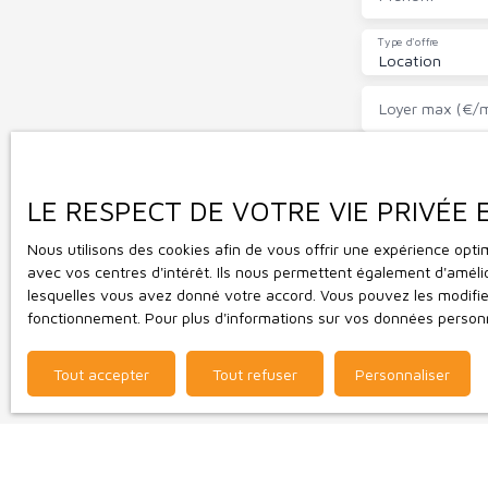
Type d'offre
Location
Loyer max (€/m
J'accepte l
souhaitez p
LE RESPECT DE VOTRE VIE PRIVÉE
inscrire gra
L223-1 du c
Nous utilisons des cookies afin de vous offrir une expérience op
adressé à :
avec vos centres d'intérêt. Ils nous permettent également d'amélio
lesquelles vous avez donné votre accord. Vous pouvez les modifier
Société Wor
fonctionnement. Pour plus d'informations sur vos données personn
Pour en savo
politique de
Tout accepter
Tout refuser
Personnaliser