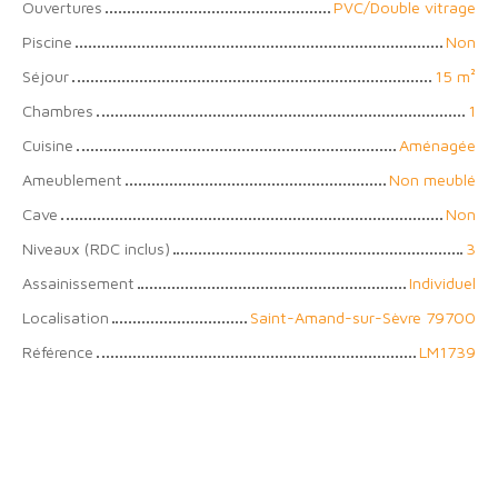
Ouvertures
PVC/Double vitrage
Piscine
Non
Séjour
15
m²
Chambres
1
Cuisine
Aménagée
Ameublement
Non meublé
Cave
Non
Niveaux (RDC inclus)
3
Assainissement
Individuel
Localisation
Saint-Amand-sur-Sèvre 79700
Référence
LM1739