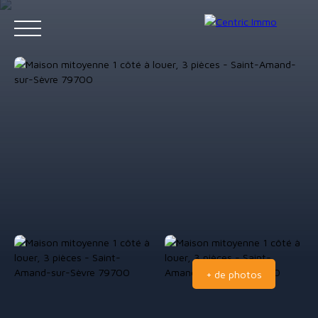
Accueil
Acheter
Louer
Gestion locative
Vendre
Contact
Estimation
+ de photos