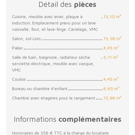
Détail des
pièces
Cuisine, meuble avec évier, plaque à
13,10 m²
induction. Emplacement prévu pour un lave
vaisselle, four, et lave-linge. Carrelage, VMC
Salon, sol Lino
15,38 m²
Palier
4,45 m²
Salle de bain, baignoire, radiateur sèche
5,11 m²
serviette électrique, meuble avec vasque,
VMC
Couloir
4,45 m²
Bureau ou chambre d'enfant
6,65 m²
Chambre avec étagères pour le rangement
15,96 m²
Informations
complémentaires
Honoraires de 356 € TTC à la charge du locataire