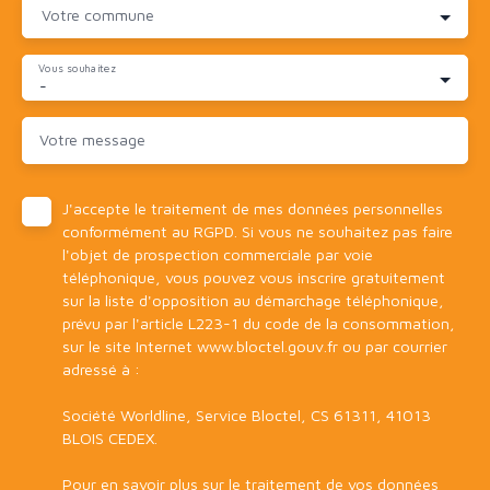
Votre commune
Vous souhaitez
-
Votre message
J'accepte le traitement de mes données personnelles
conformément au RGPD. Si vous ne souhaitez pas faire
l'objet de prospection commerciale par voie
téléphonique, vous pouvez vous inscrire gratuitement
sur la liste d'opposition au démarchage téléphonique,
prévu par l'article L223-1 du code de la consommation,
sur le site Internet www.bloctel.gouv.fr ou par courrier
adressé à :
Société Worldline, Service Bloctel, CS 61311, 41013
BLOIS CEDEX.
Pour en savoir plus sur le traitement de vos données