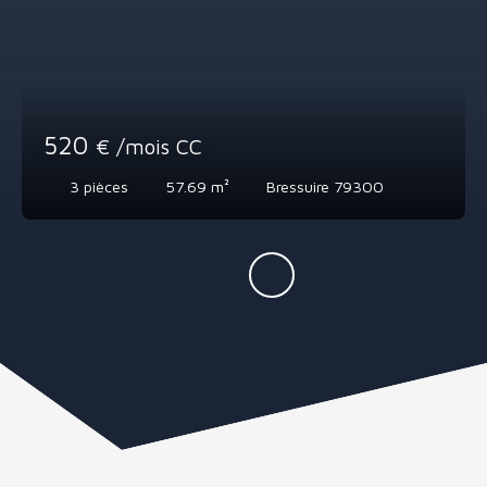
520
€ /mois CC
3
pièces
57.69
m²
Bressuire 79300