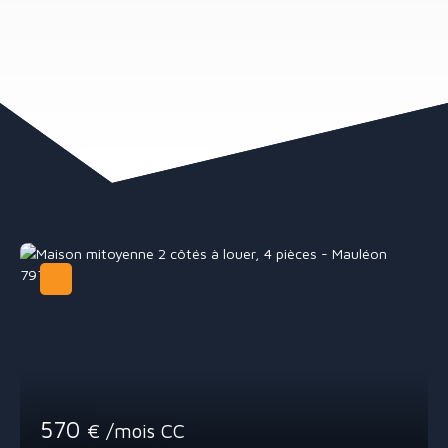
570
€ /mois CC