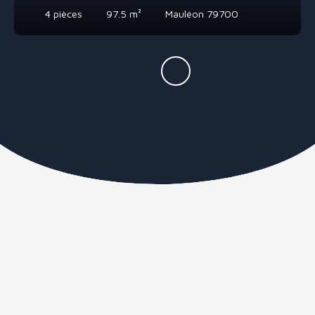
4
pièces
97.5
m²
Mauléon 79700