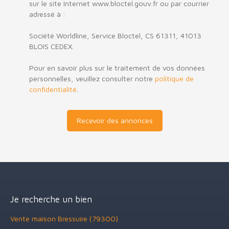
sur le site Internet www.bloctel.gouv.fr ou par courrier
adressé à :
Société Worldline, Service Bloctel, CS 61311, 41013
BLOIS CEDEX.
Pour en savoir plus sur le traitement de vos données
personnelles, veuillez consulter notre
politique de
confidentialité
.
Recevoir des annonces
Je recherche un bien
Vente maison Bressuire (79300)