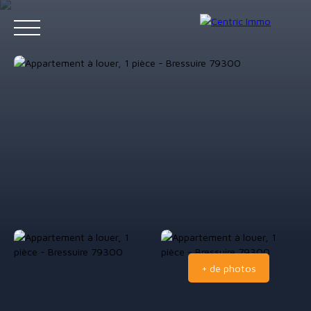
Accueil
Acheter
Louer
Gestion locative
Vendre
Contact
Estimation
+ de photos