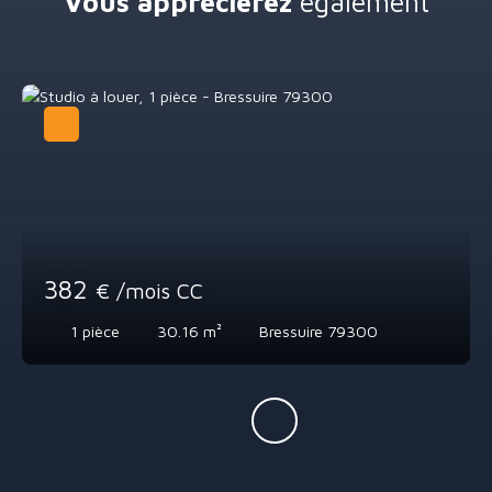
Vous apprécierez
également
382
€ /mois CC
1
pièce
30.16
m²
Bressuire 79300