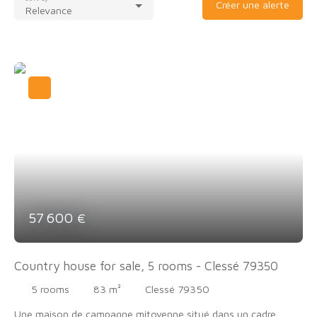
Créer une alerte
Relevance
57 600
€
Country house for sale, 5 rooms - Clessé 79350
5
rooms
83
m²
Clessé 79350
Une maison de campagne mitoyenne situé dans un cadre