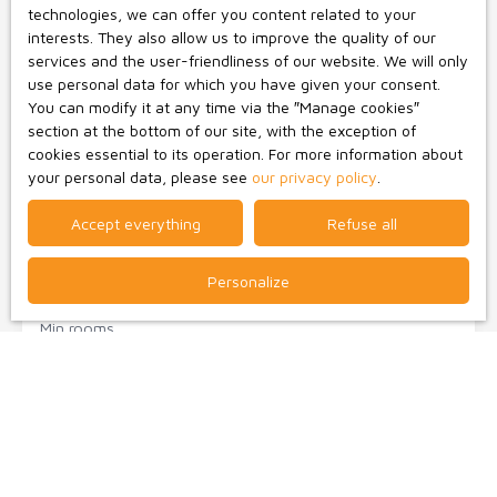
technologies, we can offer you content related to your
Type of offer
interests. They also allow us to improve the quality of our
Sale
services and the user-friendliness of our website. We will only
use personal data for which you have given your consent.
Type of property
House
You can modify it at any time via the ″Manage cookies″
section at the bottom of our site, with the exception of
Location
cookies essential to its operation. For more information about
Clessé (79350)
your personal data, please see
our privacy policy
.
Max budget (€)
Accept everything
Refuse all
Min area (m²)
Personalize
Min rooms
I agree to the processing of my personal data in
accordance with GDPR. If you do not wish to be the
subject of commercial prospecting by telephone, you
can register free of charge on the list of opposition to
telephone canvassing, provided for by Article L223-1 of