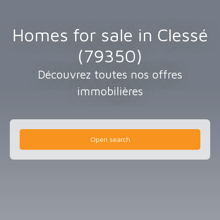
Homes for sale in Clessé
(79350)
Découvrez toutes nos offres
immobilières
Open search
Type of offer
Sale
Type of property
House