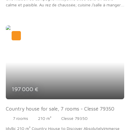
calme et paisible. Au rez de chaussée; cuisine /salle à manger,
buanderie, une salle d'eau et WC, trois chambres ,un cellier. A
l'étage deux greniers. A l'éxtérieur grange avec terrain , un
jardin potager ,garage. et puits.
197 000
€
Country house for sale, 7 rooms - Clessé 79350
7
rooms
210
m²
Clessé 79350
Idyllic 210 m² Country House to Discover AbsolutelyImmerse