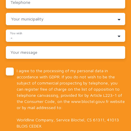
Telephone
Your municipality
You wish
-
Your message
I agree to the processing of my personal data in
accordance with GDPR. If you do not wish to be the
subject of commercial prospecting by telephone, you
can register free of charge on the list of opposition to
telephone canvassing, provided for by Article L223-1 of
the Consumer Code, on the www.bloctel.gouv.fr website
or by mail addressed to:
Worldline Company, Service Bloctel, CS 61311, 41013
BLOIS CEDEX.