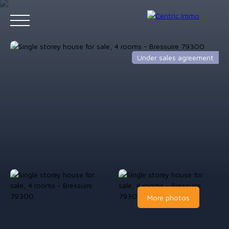
Under sales agreement
Accueil
Acheter
Louer
Gestion locative
Vendre
Contact
Estimation
More photos