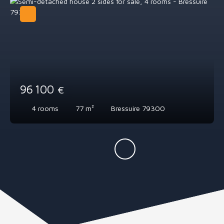
96 100
€
4
rooms
77
m²
Bressuire 79300