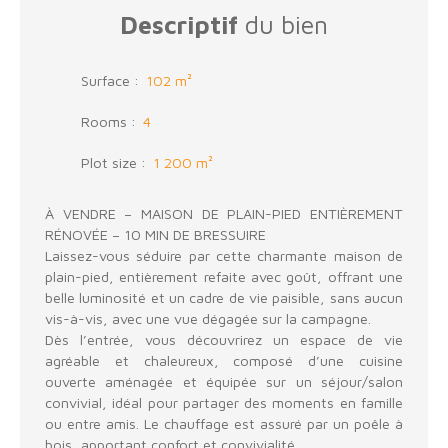
Descriptif
du bien
Surface
:
102
m²
Rooms
:
4
Plot size
:
1 200
m²
À VENDRE – MAISON DE PLAIN-PIED ENTIÈREMENT
RÉNOVÉE – 10 MIN DE BRESSUIRE
Laissez-vous séduire par cette charmante maison de
plain-pied, entièrement refaite avec goût, offrant une
belle luminosité et un cadre de vie paisible, sans aucun
vis-à-vis, avec une vue dégagée sur la campagne.
Dès l’entrée, vous découvrirez un espace de vie
agréable et chaleureux, composé d’une cuisine
ouverte aménagée et équipée sur un séjour/salon
convivial, idéal pour partager des moments en famille
ou entre amis. Le chauffage est assuré par un poêle à
bois, apportant confort et convivialité.