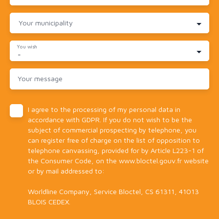
Your municipality
You wish
-
Your message
I agree to the processing of my personal data in
accordance with GDPR. If you do not wish to be the
subject of commercial prospecting by telephone, you
can register free of charge on the list of opposition to
telephone canvassing, provided for by Article L223-1 of
the Consumer Code, on the www.bloctel.gouv.fr website
or by mail addressed to:
Worldline Company, Service Bloctel, CS 61311, 41013
BLOIS CEDEX.