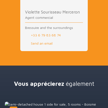
Violette Sourisseau Merceron
Agent commercial
Bressuire and the surroundings
+33 6 79 83 68 74
Send an email
Vous apprécierez
également