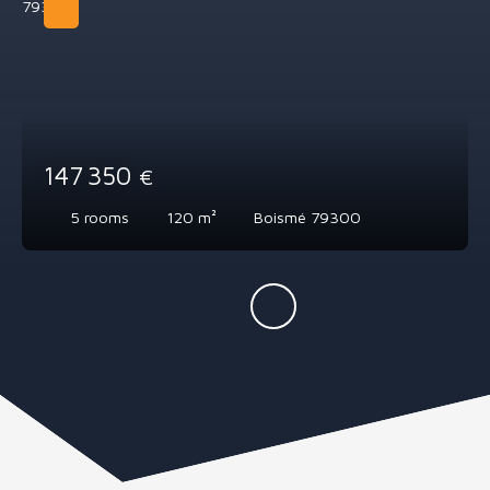
147 350
€
5
rooms
120
m²
Boismé 79300