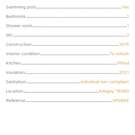
Swimming pool
Yes
Bedrooms
2
Shower room
1
WC
2
Construction
1975
Interior condition
To refresh
Kitchen
Fitted
Insulation
2021
Sanitation
Individual non-compliant
Location
Aubigny 79390
Reference
VM2668