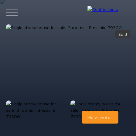
Sold
Accueil
Acheter
Louer
Gestion locative
Vendre
Contact
Estimation
More photos