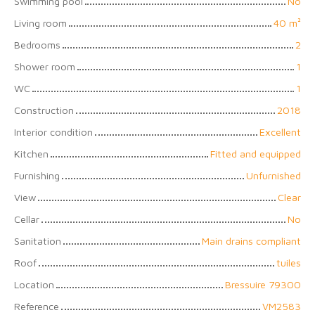
Swimming pool
No
Living room
40
m²
Bedrooms
2
Shower room
1
WC
1
Construction
2018
Interior condition
Excellent
Kitchen
Fitted and equipped
Furnishing
Unfurnished
View
Clear
Cellar
No
Sanitation
Main drains compliant
Roof
tuiles
Location
Bressuire 79300
Reference
VM2583