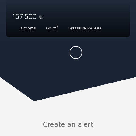
157 500
€
3
rooms
68
m²
Bressuire 79300
Create an alert