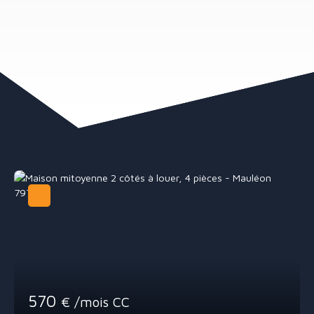
570
€ /mois CC