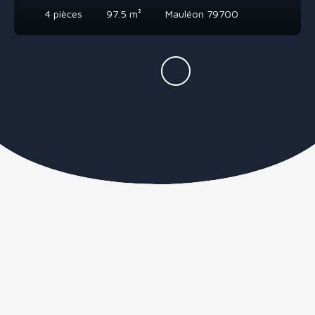
4
pièces
97.5
m²
Mauléon 79700