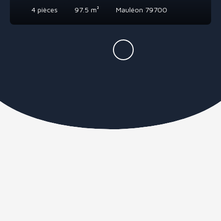
4
pièces
97.5
m²
Mauléon 79700