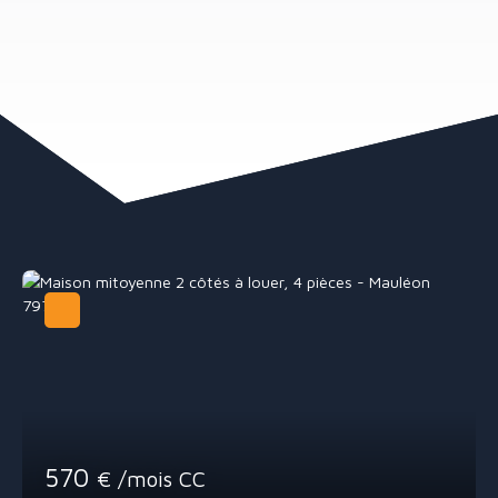
570
€ /mois CC